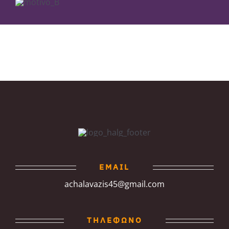
EMAIL
achalavazis45@gmail.com
ΤΗΛΕΦΩΝΟ