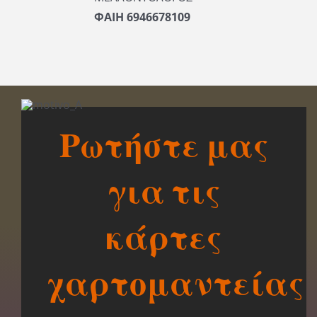
ΦΑΙΗ 6946678109
Ρωτήστε μας
για τις
κάρτες
χαρτομαντείας