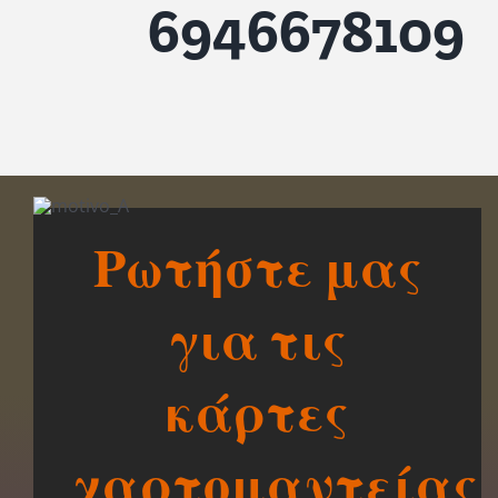
6946678109
Ρωτήστε μας
για τις
κάρτες
χαρτομαντείας