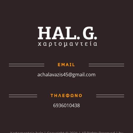
EMAIL
achalavazis45@gmail.com
ΤΗΛΕΦΩΝΟ
6936010438
Xartomanteia-halg | Copyright © 2021 | All Rights Reserved | by